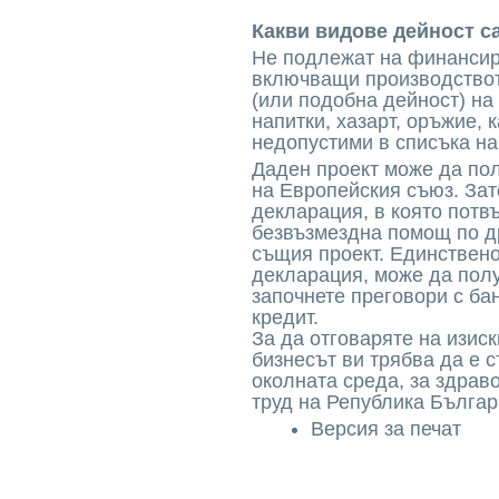
Какви видове дейност с
Не подлежат на финанси
включващи производствот
(или подобна дейност) на
напитки, хазарт, оръжие, 
недопустими в списъка на
Даден проект може да по
на Европейския съюз. Зат
декларация, в която потв
безвъзмездна помощ по д
същия проект. Единствено
декларация, може да полу
започнете преговори с ба
кредит.
За да отговаряте на изи
бизнесът ви трябва да е 
околната среда, за здрав
труд на Република Бълга
Версия за печат