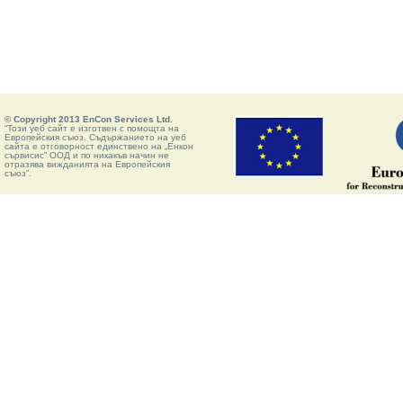
© Copyright 2013 EnCon Services Ltd.
“Този уеб сайт е изготвен с помощта на
Европейския съюз. Съдържанието на уеб
сайта е отговорност единствено на „Енкон
сървисис” ООД и по никакъв начин не
отразява вижданията на Европейския
съюз”.