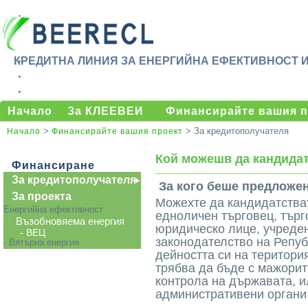
КРЕДИТНА ЛИНИЯ ЗА ЕНЕРГИЙНА ЕФЕКТИВНОСТ 
Начало
За КЛЕЕВЕИ
Финансирайте вашия п
>
> За кредитополучателя
Начало
Финансирайте вашия проект
Кой можешв да кандида
Финансиране
За кредитополучателя
За кого беше предложе
За проекта
Можехте да кандидатстват
Енергийна ефективност
едноличен търговец, търг
Възобновяема енергия
юридическо лице, учреде
- ВЕЦ
законодателство на Репу
- Вятърна енергия
дейността си на територи
трябва да бъде с мажори
контрола на държавата, и
административени органи