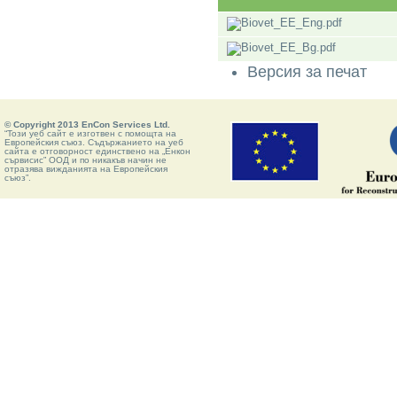
Версия за печат
© Copyright 2013 EnCon Services Ltd.
“Този уеб сайт е изготвен с помощта на
Европейския съюз. Съдържанието на уеб
сайта е отговорност единствено на „Енкон
сървисис” ООД и по никакъв начин не
отразява вижданията на Европейския
съюз”.