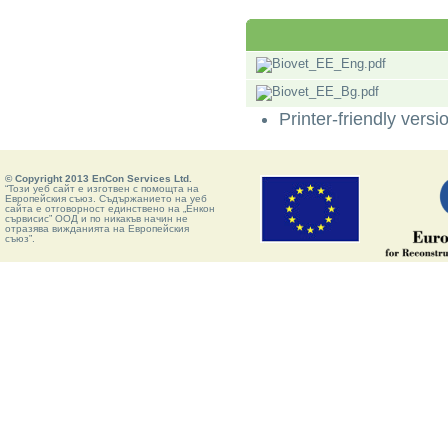
Printer-friendly versi
© Copyright 2013 EnCon Services Ltd.
“Този уеб сайт е изготвен с помощта на
Европейския съюз. Съдържанието на уеб
сайта е отговорност единствено на „Енкон
сървисис” ООД и по никакъв начин не
отразява вижданията на Европейския
съюз”.