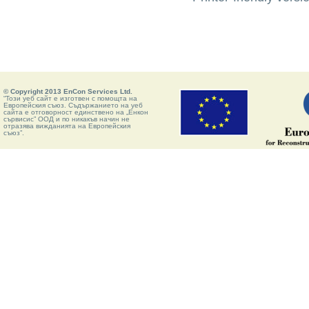
© Copyright 2013 EnCon Services Ltd.
“Този уеб сайт е изготвен с помощта на
Европейския съюз. Съдържанието на уеб
сайта е отговорност единствено на „Енкон
сървисис” ООД и по никакъв начин не
отразява вижданията на Европейския
съюз”.